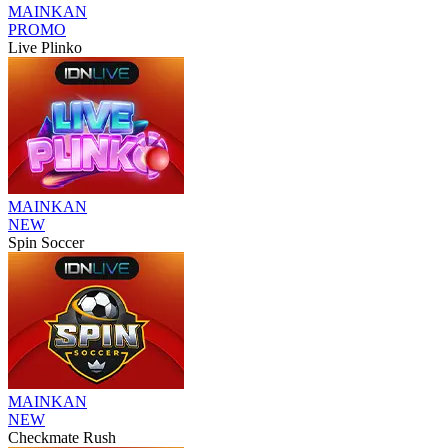
MAINKAN
PROMO
Live Plinko
MAINKAN
NEW
Spin Soccer
MAINKAN
NEW
Checkmate Rush