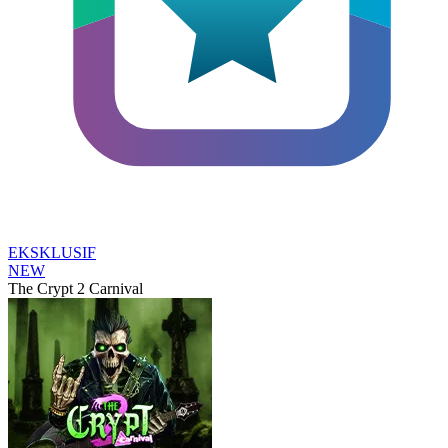
EKSKLUSIF
NEW
The Crypt 2 Carnival