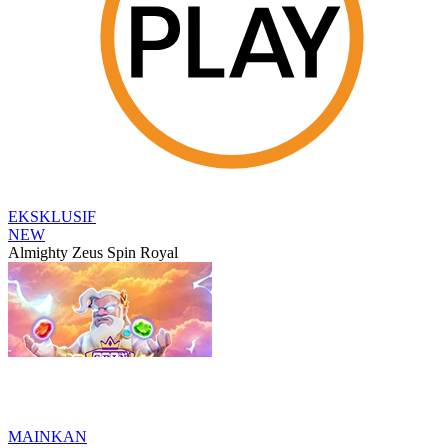
EKSKLUSIF
NEW
Almighty Zeus Spin Royal
MAINKAN