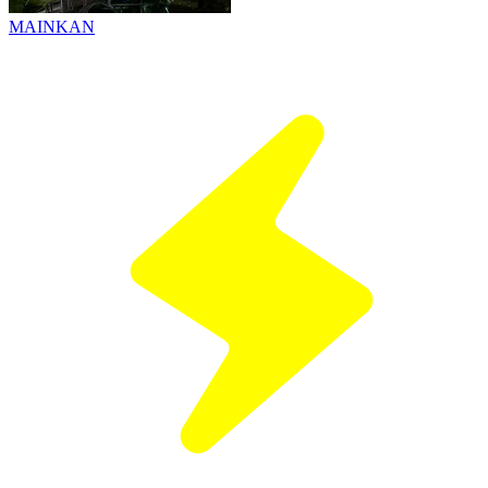
MAINKAN