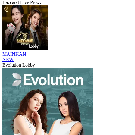
Baccarat Live Proxy
MAINKAN
NEW
Evolution Lobby