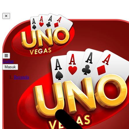
✕
Daftar
Masuk
Beranda