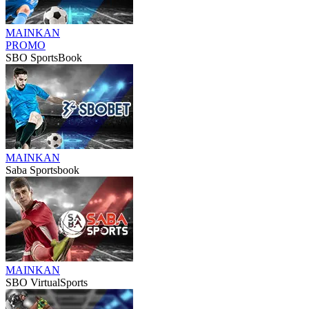
MAINKAN
PROMO
SBO SportsBook
MAINKAN
Saba Sportsbook
MAINKAN
SBO VirtualSports