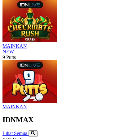
MAINKAN
NEW
9 Putts
MAINKAN
IDNMAX
Lihat Semua