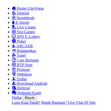
Home UnoVegas
Deposit
Sportsbook
E-Sports
Live Casino
Slot Games
IDN E-Lottery
Poker
ARCADE
Bolatangkas
Togel
Cara Bermain
RTP Slots
Promosi
Withdraw
Daftar
Download Android
Referral
Hubungi Kami
Daftar
Masuk
Lupa Kata Sandi?
Butuh Bantuan?
Live Chat Di Sini