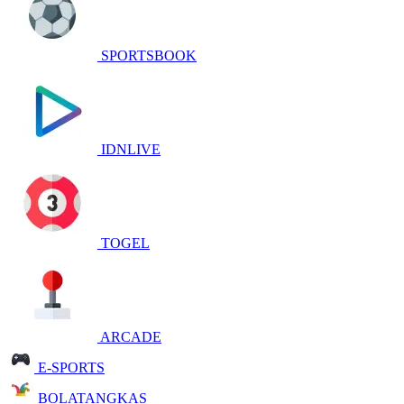
SPORTSBOOK
IDNLIVE
TOGEL
ARCADE
E-SPORTS
BOLATANGKAS