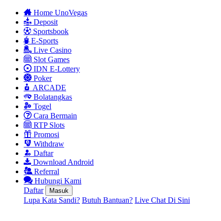
Home UnoVegas
Deposit
Sportsbook
E-Sports
Live Casino
Slot Games
IDN E-Lottery
Poker
ARCADE
Bolatangkas
Togel
Cara Bermain
RTP Slots
Promosi
Withdraw
Daftar
Download Android
Referral
Hubungi Kami
Daftar
Masuk
Lupa Kata Sandi?
Butuh Bantuan?
Live Chat Di Sini