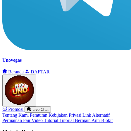
Unovegas
Beranda
DAFTAR
Promosi
Live Chat
Tentang Kami
Peraturan
Kebijakan Privasi
Link Alternatif
Permainan Fair
Video Tutorial
Tutorial Bermain
Anti-Blokir