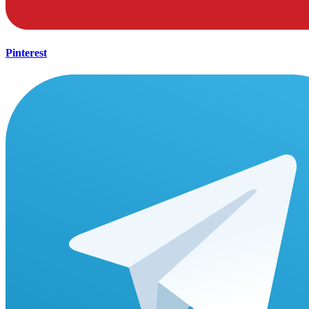
Pinterest