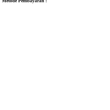
Metode Pembayaran :