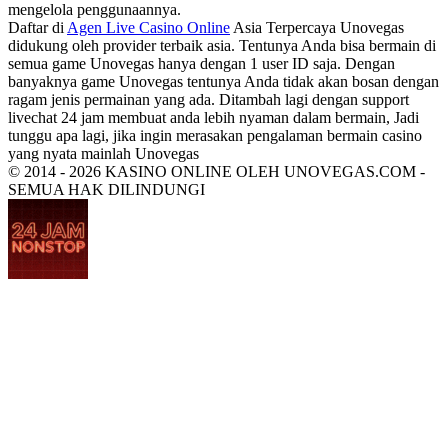
mengelola penggunaannya.
Daftar di
Agen Live Casino Online
Asia Terpercaya Unovegas
didukung oleh provider terbaik asia. Tentunya Anda bisa bermain di
semua game Unovegas hanya dengan 1 user ID saja. Dengan
banyaknya game Unovegas tentunya Anda tidak akan bosan dengan
ragam jenis permainan yang ada. Ditambah lagi dengan support
livechat 24 jam membuat anda lebih nyaman dalam bermain, Jadi
tunggu apa lagi, jika ingin merasakan pengalaman bermain casino
yang nyata mainlah Unovegas
© 2014 - 2026 KASINO ONLINE OLEH UNOVEGAS.COM -
SEMUA HAK DILINDUNGI