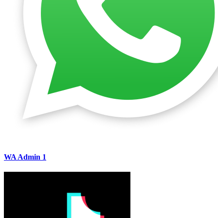
WA Admin 1