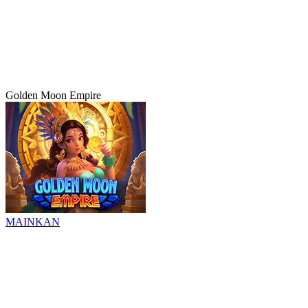
Golden Moon Empire
MAINKAN