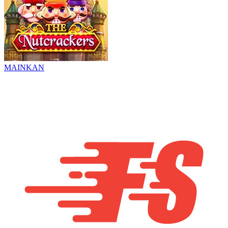
MAINKAN