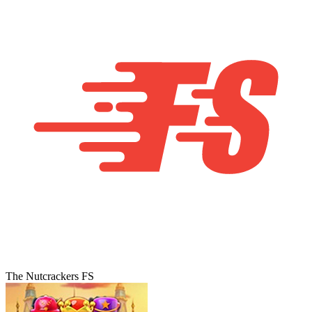
The Nutcrackers FS