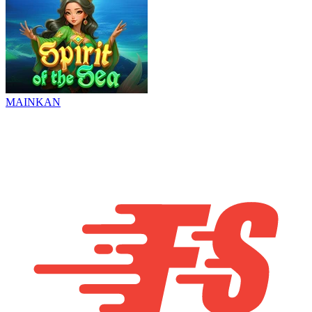
MAINKAN