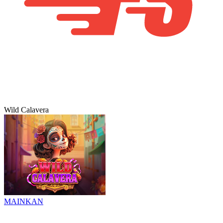
Wild Calavera
MAINKAN