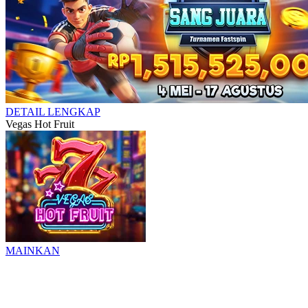
DETAIL LENGKAP
Vegas Hot Fruit
MAINKAN