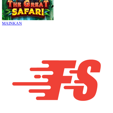
MAINKAN