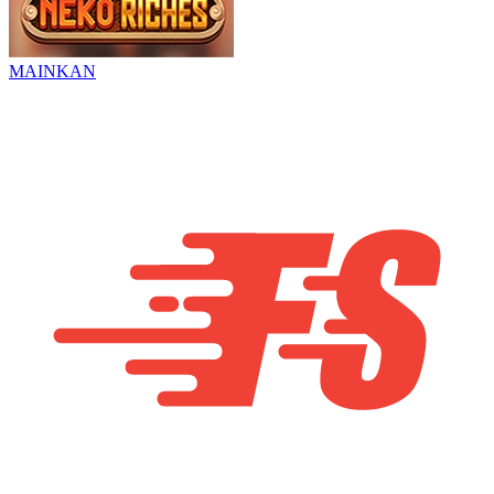
MAINKAN