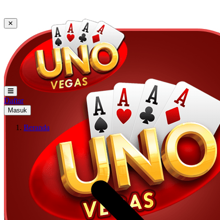
✕
Daftar
Masuk
Beranda