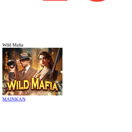
Wild Mafia
MAINKAN