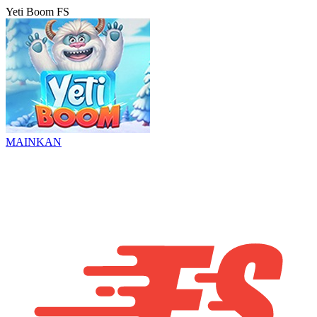
Yeti Boom FS
MAINKAN