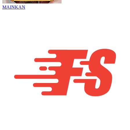
MAINKAN