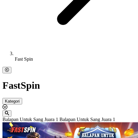
Fast Spin
FastSpin
Kategori
Balapan Untuk Sang Juara 1
Balapan Untuk Sang Juara 1