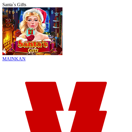
Santa`s Gifts
MAINKAN