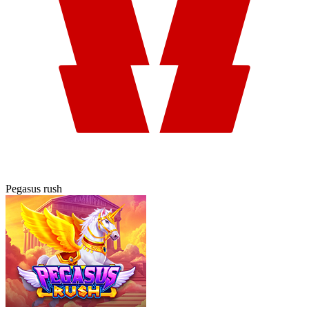
Pegasus rush