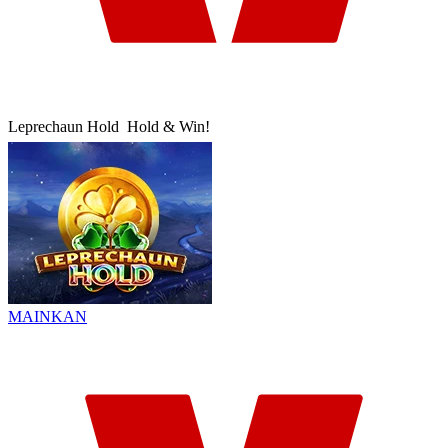
Leprechaun Hold  Hold & Win!
MAINKAN