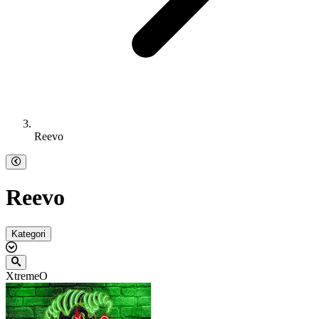
Reevo
Reevo
Kategori
XtremeO