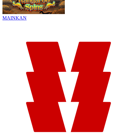
MAINKAN