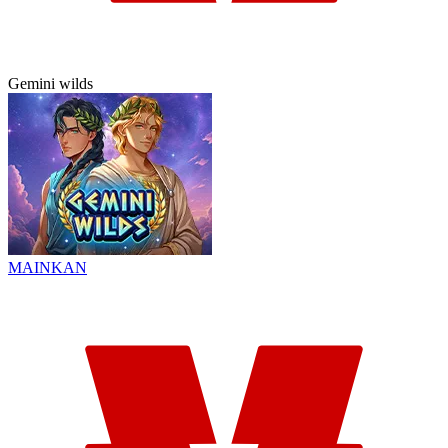
Gemini wilds
MAINKAN