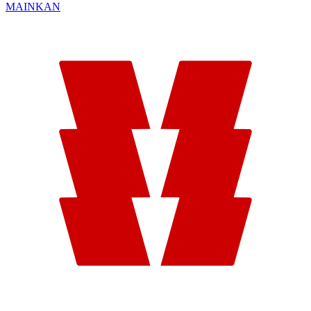
MAINKAN