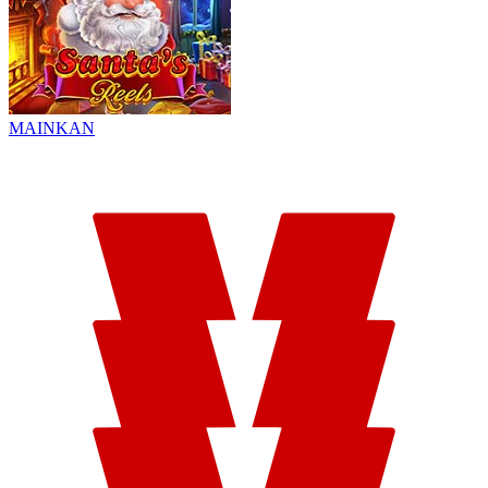
MAINKAN