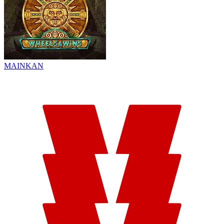
MAINKAN