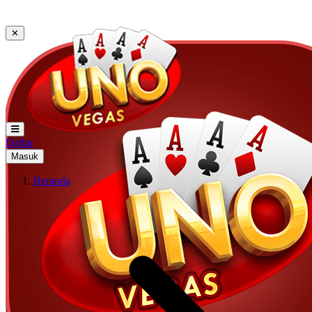
✕
Daftar
Masuk
Beranda