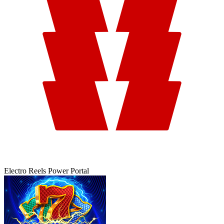
Electro Reels Power Portal