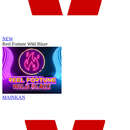
NEW
Reel Fortune Wild Blaze
MAINKAN