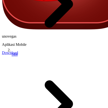
unovegas
Aplikasi Mobile
Download
Slot