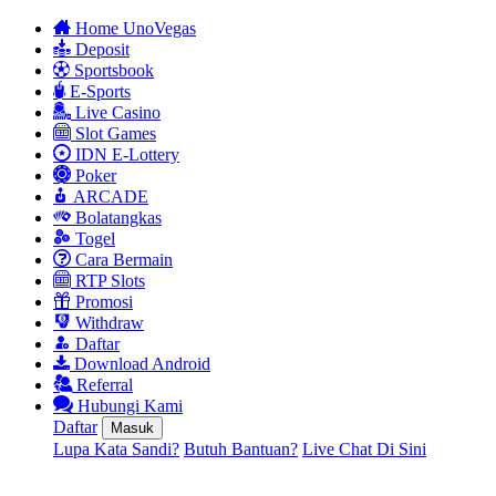
Home UnoVegas
Deposit
Sportsbook
E-Sports
Live Casino
Slot Games
IDN E-Lottery
Poker
ARCADE
Bolatangkas
Togel
Cara Bermain
RTP Slots
Promosi
Withdraw
Daftar
Download Android
Referral
Hubungi Kami
Daftar
Masuk
Lupa Kata Sandi?
Butuh Bantuan?
Live Chat Di Sini