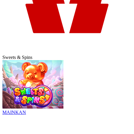
Sweets & Spins
MAINKAN