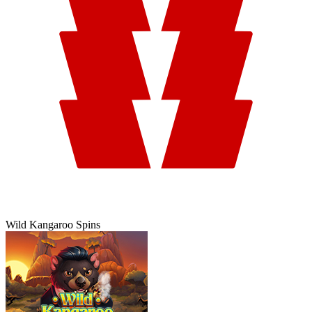
Wild Kangaroo Spins