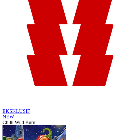
EKSKLUSIF
NEW
Chilli Wild Burn